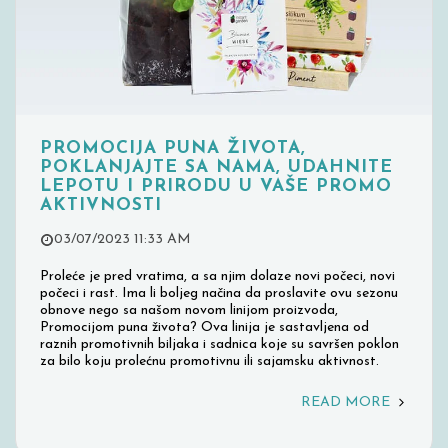
PROMOCIJA PUNA ŽIVOTA,
POKLANJAJTE SA NAMA, UDAHNITE
LEPOTU I PRIRODU U VAŠE PROMO
AKTIVNOSTI
03/07/2023 11:33 AM
Proleće je pred vratima, a sa njim dolaze novi počeci, novi
počeci i rast. Ima li boljeg načina da proslavite ovu sezonu
obnove nego sa našom novom linijom proizvoda,
Promocijom puna života? Ova linija je sastavljena od
raznih promotivnih biljaka i sadnica koje su savršen poklon
za bilo koju prolećnu promotivnu ili sajamsku aktivnost.
READ MORE