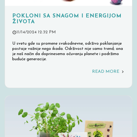
POKLONI SA SNAGOM I ENERGIJOM
ŽIVOTA
11/14/2024 12:32 PM
U svetu gde su promene svakodnevne, održivo poklanjanje
postaje važnije nego ikada. Održivost nije samo trend; ona
je naš način da doprinesemo očuvanju planete i podržimo
buduće generacije.
READ MORE