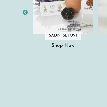
A JELKU
SADNI SETOVI
 Now
Shop Now