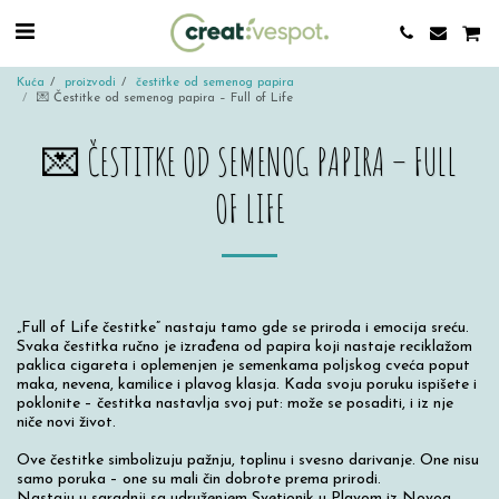
Kuća
proizvodi
čestitke od semenog papira
💌 Čestitke od semenog papira – Full of Life
💌 ČESTITKE OD SEMENOG PAPIRA – FULL
OF LIFE
„Full of Life čestitke” nastaju tamo gde se priroda i emocija sreću.
Svaka čestitka ručno je izrađena od papira koji nastaje reciklažom
paklica cigareta i oplemenjen je semenkama poljskog cveća poput
maka, nevena, kamilice i plavog klasja. Kada svoju poruku ispišete i
poklonite – čestitka nastavlja svoj put: može se posaditi, i iz nje
niče novi život.
Ove čestitke simbolizuju pažnju, toplinu i svesno darivanje. One nisu
samo poruka – one su mali čin dobrote prema prirodi.
Nastaju u saradnji sa udruženjem Svetionik u Plavom iz Novog