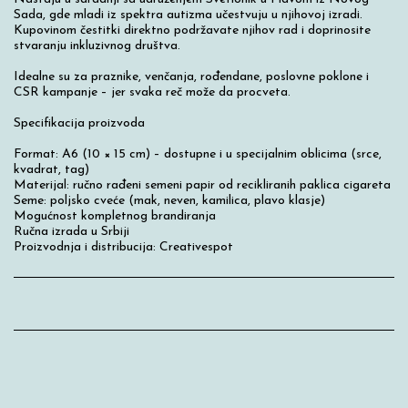
Sada, gde mladi iz spektra autizma učestvuju u njihovoj izradi.
Kupovinom čestitki direktno podržavate njihov rad i doprinosite
stvaranju inkluzivnog društva.
Idealne su za praznike, venčanja, rođendane, poslovne poklone i
CSR kampanje – jer svaka reč može da procveta.
Specifikacija proizvoda
Format: A6 (10 × 15 cm) – dostupne i u specijalnim oblicima (srce,
kvadrat, tag)
Materijal: ručno rađeni semeni papir od recikliranih paklica cigareta
Seme: poljsko cveće (mak, neven, kamilica, plavo klasje)
Mogućnost kompletnog brandiranja
Ručna izrada u Srbiji
Proizvodnja i distribucija: Creativespot